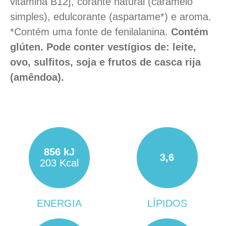
vitamina B12], corante natural (caramelo
simples), edulcorante (aspartame*) e aroma.
*Contém uma fonte de fenilalanina.
Contém
glúten.
Pode conter vestígios de: leite,
ovo, sulfitos, soja e frutos de casca rija
(amêndoa).
856 kJ
3,6
203 Kcal
ENERGIA
LÍPIDOS