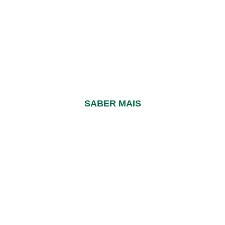
PREPARADO EM PÓ
CEREAIS INSTANTÂNEOS
Sabor Multifrutas
SABER MAIS