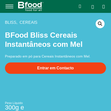
Produtos Bliss
Produtos Food Service
Qualidade e Ingredientes
BLISS
,
CEREAIS
BFood Bliss Cereais
Instantâneos com Mel
Preparado em pó para Cereais Instantâneos com Mel.
Entrar em Contacto
Peso Líquido
300g e