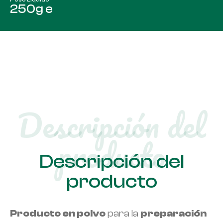
250g e
Descripción del
producto​
Descripción del
producto
Producto en polvo
para la
preparación