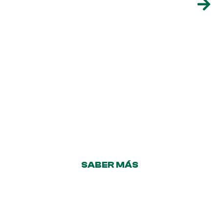
PREPARACIÓN EN POLVO
GELATINA (ORIGEN
ANIMAL)
Sabor a Fresa
SABER MÁS