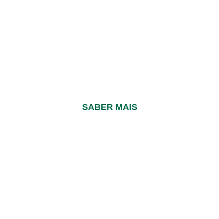
PREPARADO EM PÓ
GELATINA COM AÇÚCAR 5
KG
Sabor Morango
SABER MAIS